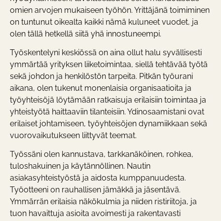
omien arvojen mukaiseen työhön. Yrittäjänä toimiminen
on tuntunut oikealta kaikki nämä kuluneet vuodet, ja
olen tällä hetkellä siitä yhä innostuneempi.
Työskentelyni keskiössä on aina ollut halu syvällisesti
ymmärtää yrityksen liiketoimintaa, siellä tehtävää työtä
sekä johdon ja henkilöstön tarpeita. Pitkän työurani
aikana, olen tukenut monenlaisia organisaatioita ja
työyhteisöjä löytämään ratkaisuja erilaisiin toimintaa ja
yhteistyötä haittaaviin tilanteisiin. Ydinosaamistani ovat
erilaiset johtamiseen, työyhteisöjen dynamiikkaan sekä
vuorovaikutukseen liittyvät teemat.
Työssäni olen kannustava, tarkkanäköinen, rohkea,
tuloshakuinen ja käytännöllinen. Nautin
asiakasyhteistyöstä ja aidosta kumppanuudesta.
Työotteeni on rauhallisen jämäkkä ja jäsentävä.
Ymmärrän erilaisia näkökulmia ja niiden ristiriitoja, ja
tuon havaittuja asioita avoimesti ja rakentavasti