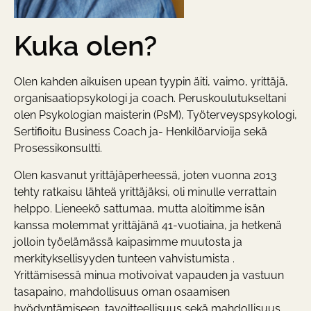
Kuka olen?
Olen kahden aikuisen upean tyypin äiti, vaimo, yrittäjä,
organisaatiopsykologi ja coach. Peruskoulutukseltani
olen Psykologian maisterin (PsM), Työterveyspsykologi,
Sertifioitu Business Coach ja- Henkilöarvioija sekä
Prosessikonsultti.
Olen kasvanut yrittäjäperheessä, joten vuonna 2013
tehty ratkaisu lähteä yrittäjäksi, oli minulle verrattain
helppo. Lieneekö sattumaa, mutta aloitimme isän
kanssa molemmat yrittäjänä 41-vuotiaina, ja hetkenä
jolloin työelämässä kaipasimme muutosta ja
merkityksellisyyden tunteen vahvistumista .
Yrittämisessä minua motivoivat vapauden ja vastuun
tasapaino, mahdollisuus oman osaamisen
hyödyntämiseen, tavoitteellisuus sekä mahdollisuus