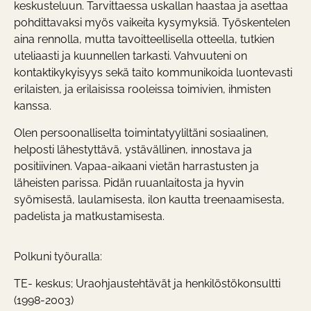
keskusteluun. Tarvittaessa uskallan haastaa ja asettaa
pohdittavaksi myös vaikeita kysymyksiä. Työskentelen
aina rennolla, mutta tavoitteellisella otteella, tutkien
uteliaasti ja kuunnellen tarkasti. Vahvuuteni on
kontaktikykyisyys sekä taito kommunikoida luontevasti
erilaisten, ja erilaisissa rooleissa toimivien, ihmisten
kanssa.
Olen persoonalliselta toimintatyyliltäni sosiaalinen,
helposti lähestyttävä, ystävällinen, innostava ja
positiivinen. Vapaa-aikaani vietän harrastusten ja
läheisten parissa. Pidän ruuanlaitosta ja hyvin
syömisestä, laulamisesta, ilon kautta treenaamisesta,
padelista ja matkustamisesta.
Polkuni työuralla:
TE- keskus; Uraohjaustehtävät ja henkilöstökonsultti
(1998-2003)