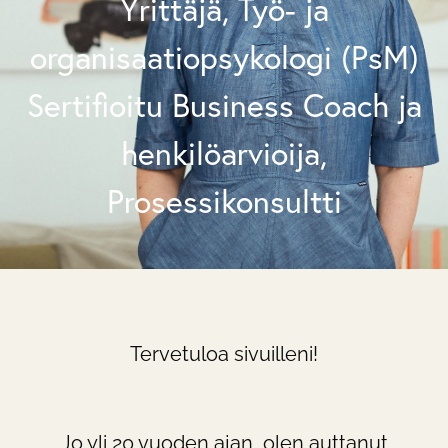
Yrittäjä, Työ- ja
organisaatiopsykologi (PsM)
Sertifioitu Business Coach ja
henkilöarvioija,
Prosessikonsultti
Tervetuloa sivuilleni!
Jo yli 20 vuoden ajan, olen auttanut